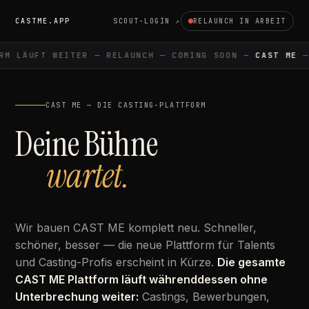
CASTME.APP
SCOUT-LOGIN ↗
RELAUNCH IN ARBEIT
M LÄUFT WEITER — RELAUNCH — COMING SOON —
CAST ME
— 
CAST ME — DIE CASTING-PLATTFORM
Deine Bühne
wartet.
Wir bauen CAST ME komplett neu. Schneller,
schöner, besser — die neue Plattform für Talents
und Casting-Profis erscheint in Kürze.
Die gesamte
CAST ME Plattform läuft währenddessen ohne
Unterbrechung weiter:
Castings, Bewerbungen,