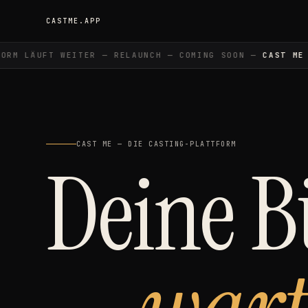
CASTME.APP
M LÄUFT WEITER — RELAUNCH — COMING SOON —
CAST ME
— 
CAST ME — DIE CASTING-PLATTFORM
Deine 