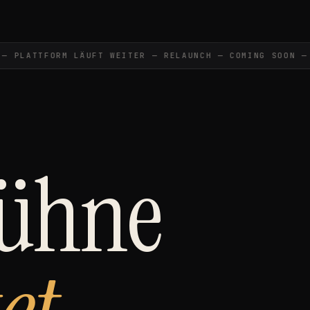
PLATTFORM LÄUFT WEITER — RELAUNCH — COMING SOON —
C
Bühne