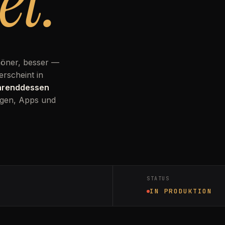
et.
höner, besser —
erscheint in
ährenddessen
gen, Apps und
STATUS
IN PRODUKTION