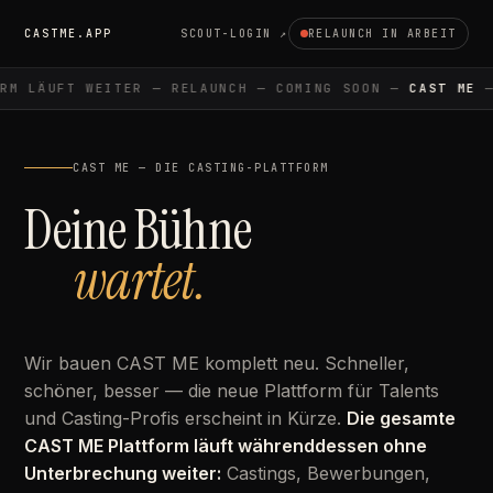
CASTME.APP
SCOUT-LOGIN ↗
RELAUNCH IN ARBEIT
M LÄUFT WEITER — RELAUNCH — COMING SOON —
CAST ME
— 
CAST ME — DIE CASTING-PLATTFORM
Deine Bühne
wartet.
Wir bauen CAST ME komplett neu. Schneller,
schöner, besser — die neue Plattform für Talents
und Casting-Profis erscheint in Kürze.
Die gesamte
CAST ME Plattform läuft währenddessen ohne
Unterbrechung weiter:
Castings, Bewerbungen,