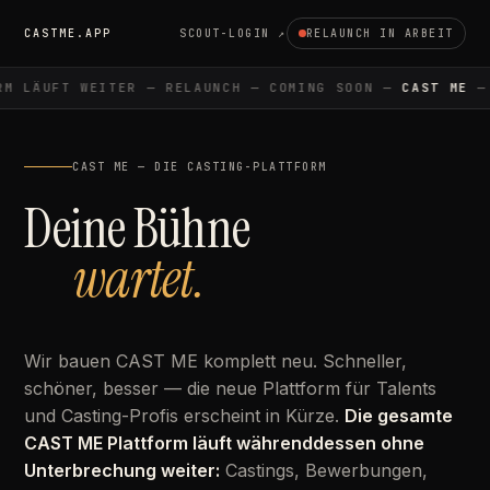
CASTME.APP
SCOUT-LOGIN ↗
RELAUNCH IN ARBEIT
M LÄUFT WEITER — RELAUNCH — COMING SOON —
CAST ME
— 
CAST ME — DIE CASTING-PLATTFORM
Deine Bühne
wartet.
Wir bauen CAST ME komplett neu. Schneller,
schöner, besser — die neue Plattform für Talents
und Casting-Profis erscheint in Kürze.
Die gesamte
CAST ME Plattform läuft währenddessen ohne
Unterbrechung weiter:
Castings, Bewerbungen,