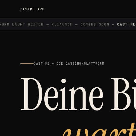
CASTME.APP
RM LÄUFT WEITER — RELAUNCH — COMING SOON —
CAST ME
—
CAST ME — DIE CASTING-PLATTFORM
Deine 