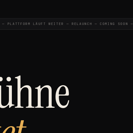
 PLATTFORM LÄUFT WEITER — RELAUNCH — COMING SOON —
Bühne