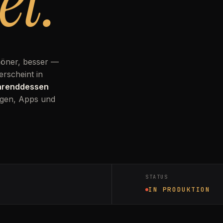
et.
höner, besser —
erscheint in
ährenddessen
gen, Apps und
STATUS
IN PRODUKTION