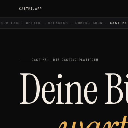
CASTME.APP
M LÄUFT WEITER — RELAUNCH — COMING SOON —
CAST ME
— 
CAST ME — DIE CASTING-PLATTFORM
Deine 