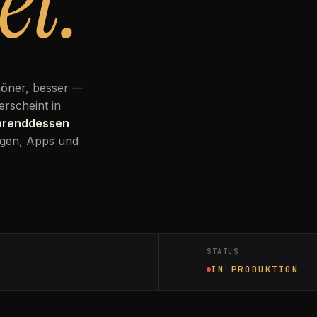
et.
höner, besser —
erscheint in
ährenddessen
gen, Apps und
STATUS
IN PRODUKTION