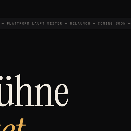
PLATTFORM LÄUFT WEITER — RELAUNCH — COMING SOON —
C
Bühne