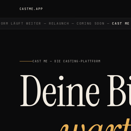
CASTME.APP
M LÄUFT WEITER — RELAUNCH — COMING SOON —
CAST ME
— 
CAST ME — DIE CASTING-PLATTFORM
Deine 