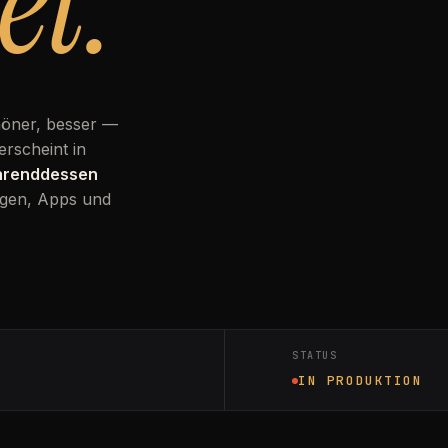
et.
höner, besser —
erscheint in
ährenddessen
gen, Apps und
STATUS
IN PRODUKTION