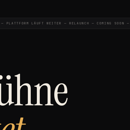
PLATTFORM LÄUFT WEITER — RELAUNCH — COMING SOON —
C
Bühne