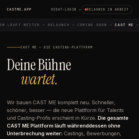
CASTME.APP
SCOUT-LOGIN ↗
RELAUNCH IN ARBEIT
M LÄUFT WEITER — RELAUNCH — COMING SOON —
CAST ME
— 
CAST ME — DIE CASTING-PLATTFORM
Deine Bühne
wartet.
Wir bauen CAST ME komplett neu. Schneller,
schöner, besser — die neue Plattform für Talents
und Casting-Profis erscheint in Kürze.
Die gesamte
CAST ME Plattform läuft währenddessen ohne
Unterbrechung weiter:
Castings, Bewerbungen,