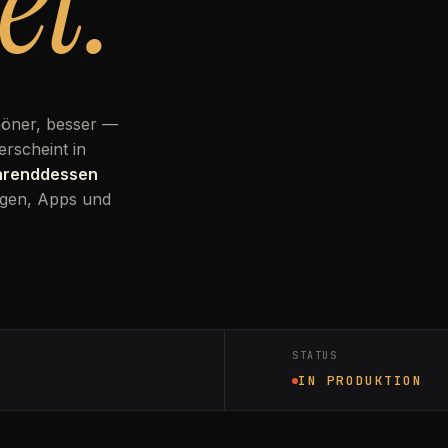
et.
höner, besser —
erscheint in
ährenddessen
gen, Apps und
STATUS
IN PRODUKTION