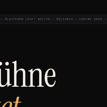
PLATTFORM LÄUFT WEITER — RELAUNCH — COMING SOON —
Bühne