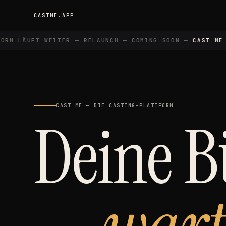
CASTME.APP
RM LÄUFT WEITER — RELAUNCH — COMING SOON —
CAST ME
— 
CAST ME — DIE CASTING-PLATTFORM
Deine 