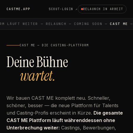
CASTME.APP
SCOUT-LOGIN ↗
RELAUNCH IN ARBEIT
M LÄUFT WEITER — RELAUNCH — COMING SOON —
CAST ME
— 
CAST ME — DIE CASTING-PLATTFORM
Deine Bühne
wartet.
Wir bauen CAST ME komplett neu. Schneller,
schöner, besser — die neue Plattform für Talents
und Casting-Profis erscheint in Kürze.
Die gesamte
CAST ME Plattform läuft währenddessen ohne
Unterbrechung weiter:
Castings, Bewerbungen,