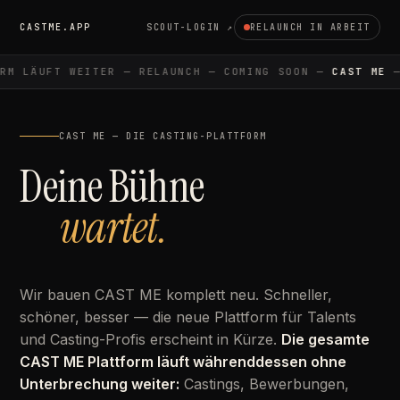
CASTME.APP
SCOUT-LOGIN ↗
RELAUNCH IN ARBEIT
M LÄUFT WEITER — RELAUNCH — COMING SOON —
CAST ME
— 
CAST ME — DIE CASTING-PLATTFORM
Deine Bühne
wartet.
Wir bauen CAST ME komplett neu. Schneller,
schöner, besser — die neue Plattform für Talents
und Casting-Profis erscheint in Kürze.
Die gesamte
CAST ME Plattform läuft währenddessen ohne
Unterbrechung weiter:
Castings, Bewerbungen,