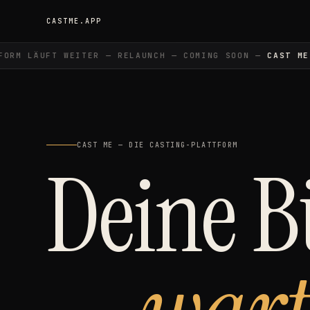
CASTME.APP
RM LÄUFT WEITER — RELAUNCH — COMING SOON —
CAST ME
—
CAST ME — DIE CASTING-PLATTFORM
Deine 