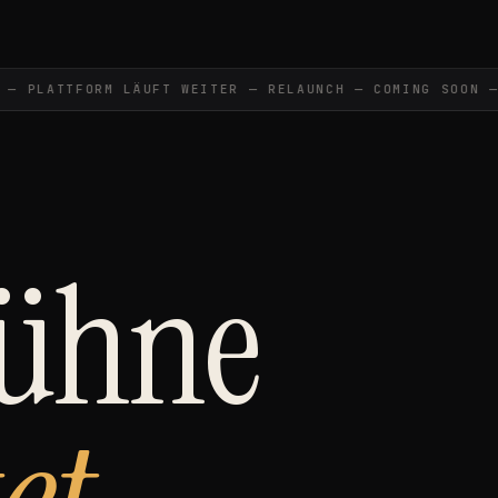
 PLATTFORM LÄUFT WEITER — RELAUNCH — COMING SOON —
Bühne