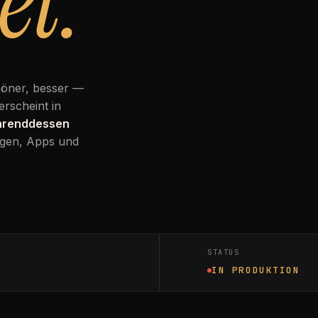
et.
höner, besser —
erscheint in
ährenddessen
gen, Apps und
STATUS
IN PRODUKTION