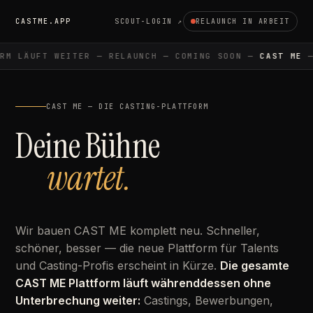
CASTME.APP
SCOUT-LOGIN ↗
RELAUNCH IN ARBEIT
M LÄUFT WEITER — RELAUNCH — COMING SOON —
CAST ME
— 
CAST ME — DIE CASTING-PLATTFORM
Deine Bühne
wartet.
Wir bauen CAST ME komplett neu. Schneller,
schöner, besser — die neue Plattform für Talents
und Casting-Profis erscheint in Kürze.
Die gesamte
CAST ME Plattform läuft währenddessen ohne
Unterbrechung weiter:
Castings, Bewerbungen,