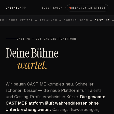
CASTME.APP
SCOUT-LOGIN ↗
RELAUNCH IN ARBEIT
M LÄUFT WEITER — RELAUNCH — COMING SOON —
CAST ME
— 
CAST ME — DIE CASTING-PLATTFORM
Deine Bühne
wartet.
Wir bauen CAST ME komplett neu. Schneller,
schöner, besser — die neue Plattform für Talents
und Casting-Profis erscheint in Kürze.
Die gesamte
CAST ME Plattform läuft währenddessen ohne
Unterbrechung weiter:
Castings, Bewerbungen,