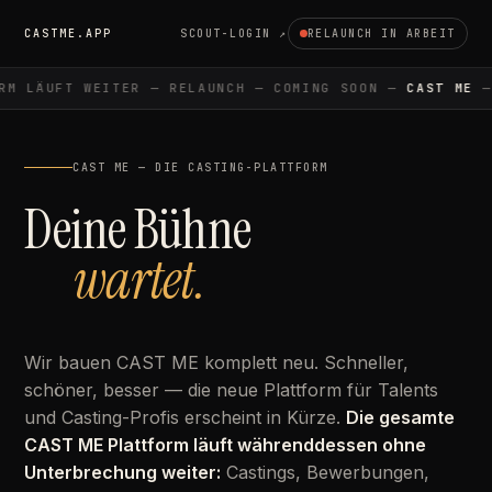
CASTME.APP
SCOUT-LOGIN ↗
RELAUNCH IN ARBEIT
M LÄUFT WEITER — RELAUNCH — COMING SOON —
CAST ME
— 
CAST ME — DIE CASTING-PLATTFORM
Deine Bühne
wartet.
Wir bauen CAST ME komplett neu. Schneller,
schöner, besser — die neue Plattform für Talents
und Casting-Profis erscheint in Kürze.
Die gesamte
CAST ME Plattform läuft währenddessen ohne
Unterbrechung weiter:
Castings, Bewerbungen,