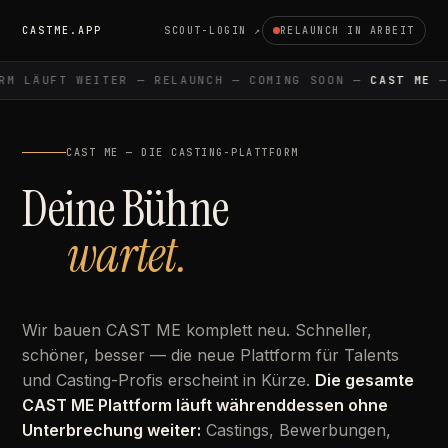
CASTME.APP
SCOUT-LOGIN ↗
RELAUNCH IN ARBEIT
M LÄUFT WEITER — RELAUNCH — COMING SOON —
CAST ME
— 
CAST ME — DIE CASTING-PLATTFORM
Deine Bühne
wartet.
Wir bauen CAST ME komplett neu. Schneller,
schöner, besser — die neue Plattform für Talents
und Casting-Profis erscheint in Kürze.
Die gesamte
CAST ME Plattform läuft währenddessen ohne
Unterbrechung weiter:
Castings, Bewerbungen,