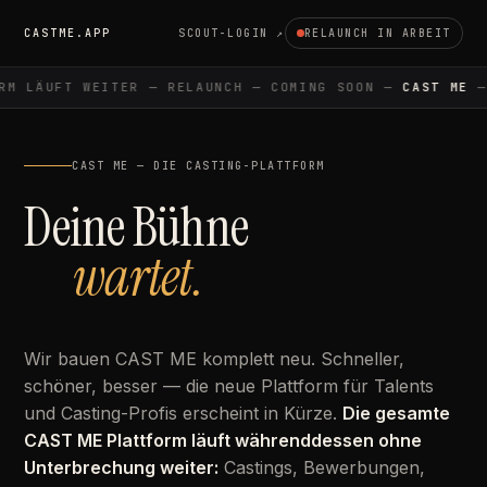
CASTME.APP
SCOUT-LOGIN ↗
RELAUNCH IN ARBEIT
M LÄUFT WEITER — RELAUNCH — COMING SOON —
CAST ME
— 
CAST ME — DIE CASTING-PLATTFORM
Deine Bühne
wartet.
Wir bauen CAST ME komplett neu. Schneller,
schöner, besser — die neue Plattform für Talents
und Casting-Profis erscheint in Kürze.
Die gesamte
CAST ME Plattform läuft währenddessen ohne
Unterbrechung weiter:
Castings, Bewerbungen,