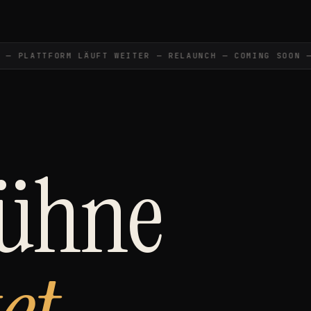
 PLATTFORM LÄUFT WEITER — RELAUNCH — COMING SOON —
Bühne