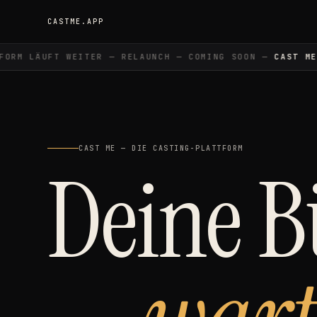
CASTME.APP
RM LÄUFT WEITER — RELAUNCH — COMING SOON —
CAST ME
—
CAST ME — DIE CASTING-PLATTFORM
Deine 