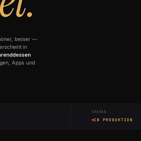
et.
höner, besser —
erscheint in
ährenddessen
gen, Apps und
STATUS
IN PRODUKTION