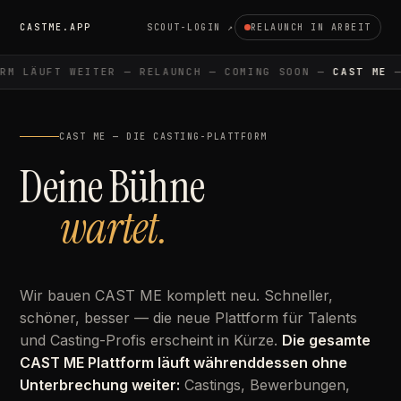
CASTME.APP
SCOUT-LOGIN ↗
RELAUNCH IN ARBEIT
M LÄUFT WEITER — RELAUNCH — COMING SOON —
CAST ME
— 
CAST ME — DIE CASTING-PLATTFORM
Deine Bühne
wartet.
Wir bauen CAST ME komplett neu. Schneller,
schöner, besser — die neue Plattform für Talents
und Casting-Profis erscheint in Kürze.
Die gesamte
CAST ME Plattform läuft währenddessen ohne
Unterbrechung weiter:
Castings, Bewerbungen,