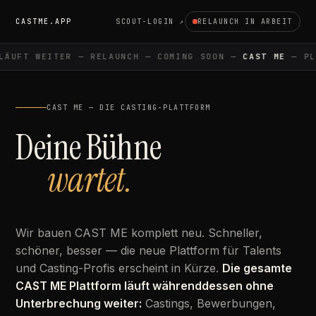
CASTME.APP
SCOUT-LOGIN ↗
RELAUNCH IN ARBEIT
ÄUFT WEITER — RELAUNCH — COMING SOON —
CAST ME
— PLA
CAST ME — DIE CASTING-PLATTFORM
Deine Bühne
wartet.
Wir bauen CAST ME komplett neu. Schneller,
schöner, besser — die neue Plattform für Talents
und Casting-Profis erscheint in Kürze.
Die gesamte
CAST ME Plattform läuft währenddessen ohne
Unterbrechung weiter:
Castings, Bewerbungen,