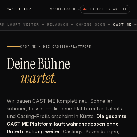
CASTME.APP
SCOUT-LOGIN ↗
RELAUNCH IN ARBEIT
M LÄUFT WEITER — RELAUNCH — COMING SOON —
CAST ME
— 
CAST ME — DIE CASTING-PLATTFORM
Deine Bühne
wartet.
Wir bauen CAST ME komplett neu. Schneller,
schöner, besser — die neue Plattform für Talents
und Casting-Profis erscheint in Kürze.
Die gesamte
CAST ME Plattform läuft währenddessen ohne
Unterbrechung weiter:
Castings, Bewerbungen,