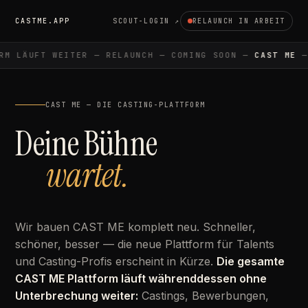
CASTME.APP
SCOUT-LOGIN ↗
RELAUNCH IN ARBEIT
M LÄUFT WEITER — RELAUNCH — COMING SOON —
CAST ME
— 
CAST ME — DIE CASTING-PLATTFORM
Deine Bühne
wartet.
Wir bauen CAST ME komplett neu. Schneller,
schöner, besser — die neue Plattform für Talents
und Casting-Profis erscheint in Kürze.
Die gesamte
CAST ME Plattform läuft währenddessen ohne
Unterbrechung weiter:
Castings, Bewerbungen,