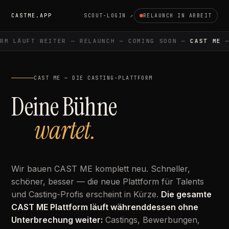
CASTME.APP
SCOUT-LOGIN ↗
RELAUNCH IN ARBEIT
M LÄUFT WEITER — RELAUNCH — COMING SOON —
CAST ME
— 
CAST ME — DIE CASTING-PLATTFORM
Deine Bühne
wartet.
Wir bauen CAST ME komplett neu. Schneller,
schöner, besser — die neue Plattform für Talents
und Casting-Profis erscheint in Kürze.
Die gesamte
CAST ME Plattform läuft währenddessen ohne
Unterbrechung weiter:
Castings, Bewerbungen,