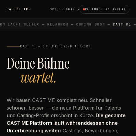
CASTME.APP
SCOUT-LOGIN ↗
RELAUNCH IN ARBEIT
M LÄUFT WEITER — RELAUNCH — COMING SOON —
CAST ME
— 
CAST ME — DIE CASTING-PLATTFORM
Deine Bühne
wartet.
Wir bauen CAST ME komplett neu. Schneller,
schöner, besser — die neue Plattform für Talents
und Casting-Profis erscheint in Kürze.
Die gesamte
CAST ME Plattform läuft währenddessen ohne
Unterbrechung weiter:
Castings, Bewerbungen,