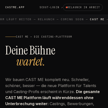
CASTME.APP
SCOUT-LOGIN ↗
RELAUNCH IN ARBEIT
M LÄUFT WEITER — RELAUNCH — COMING SOON —
CAST ME
— 
CAST ME — DIE CASTING-PLATTFORM
Deine Bühne
wartet.
Wir bauen CAST ME komplett neu. Schneller,
schöner, besser — die neue Plattform für Talents
und Casting-Profis erscheint in Kürze.
Die gesamte
CAST ME Plattform läuft währenddessen ohne
Unterbrechung weiter:
Castings, Bewerbungen,