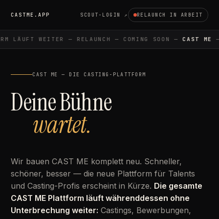
CASTME.APP
SCOUT-LOGIN ↗
RELAUNCH IN ARBEIT
M LÄUFT WEITER — RELAUNCH — COMING SOON —
CAST ME
— 
CAST ME — DIE CASTING-PLATTFORM
Deine Bühne
wartet.
Wir bauen CAST ME komplett neu. Schneller,
schöner, besser — die neue Plattform für Talents
und Casting-Profis erscheint in Kürze.
Die gesamte
CAST ME Plattform läuft währenddessen ohne
Unterbrechung weiter:
Castings, Bewerbungen,