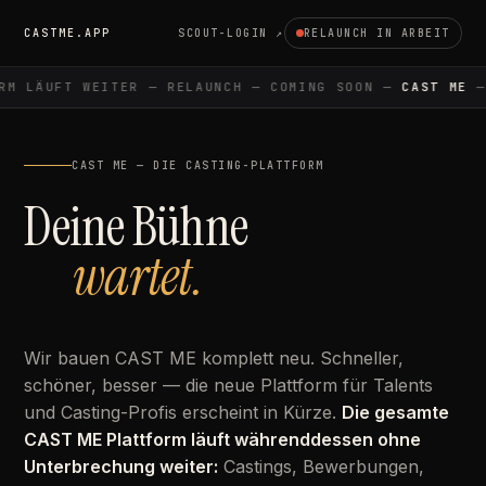
CASTME.APP
SCOUT-LOGIN ↗
RELAUNCH IN ARBEIT
M LÄUFT WEITER — RELAUNCH — COMING SOON —
CAST ME
— 
CAST ME — DIE CASTING-PLATTFORM
Deine Bühne
wartet.
Wir bauen CAST ME komplett neu. Schneller,
schöner, besser — die neue Plattform für Talents
und Casting-Profis erscheint in Kürze.
Die gesamte
CAST ME Plattform läuft währenddessen ohne
Unterbrechung weiter:
Castings, Bewerbungen,