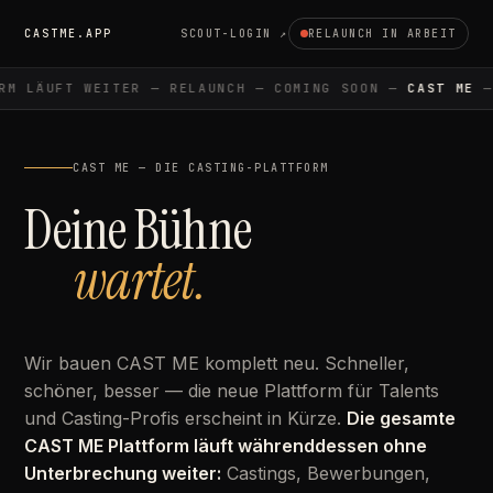
CASTME.APP
SCOUT-LOGIN ↗
RELAUNCH IN ARBEIT
M LÄUFT WEITER — RELAUNCH — COMING SOON —
CAST ME
— 
CAST ME — DIE CASTING-PLATTFORM
Deine Bühne
wartet.
Wir bauen CAST ME komplett neu. Schneller,
schöner, besser — die neue Plattform für Talents
und Casting-Profis erscheint in Kürze.
Die gesamte
CAST ME Plattform läuft währenddessen ohne
Unterbrechung weiter:
Castings, Bewerbungen,