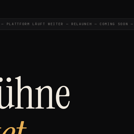
PLATTFORM LÄUFT WEITER — RELAUNCH — COMING SOON —
C
Bühne