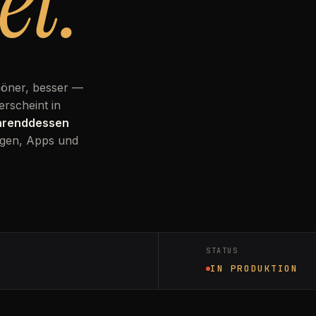
et.
höner, besser —
erscheint in
ährenddessen
gen, Apps und
STATUS
IN PRODUKTION