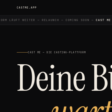
CASTME.APP
M LÄUFT WEITER — RELAUNCH — COMING SOON —
CAST ME
— 
CAST ME — DIE CASTING-PLATTFORM
Deine 