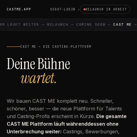
CASTME.APP
SCOUT-LOGIN ↗
RELAUNCH IN ARBEIT
M LÄUFT WEITER — RELAUNCH — COMING SOON —
CAST ME
— 
CAST ME — DIE CASTING-PLATTFORM
Deine Bühne
wartet.
Wir bauen CAST ME komplett neu. Schneller,
schöner, besser — die neue Plattform für Talents
und Casting-Profis erscheint in Kürze.
Die gesamte
CAST ME Plattform läuft währenddessen ohne
Unterbrechung weiter:
Castings, Bewerbungen,