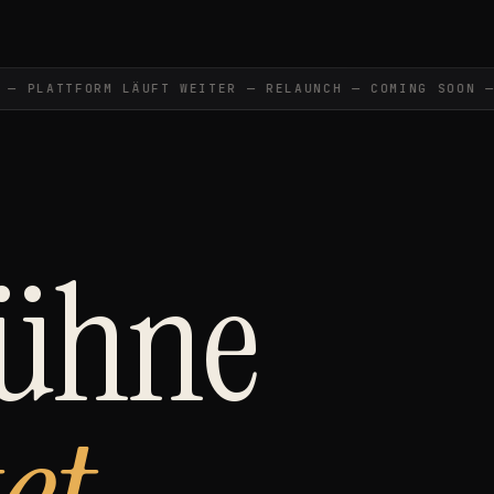
 PLATTFORM LÄUFT WEITER — RELAUNCH — COMING SOON —
Bühne