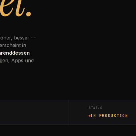
et.
höner, besser —
erscheint in
ährenddessen
gen, Apps und
STATUS
IN PRODUKTION