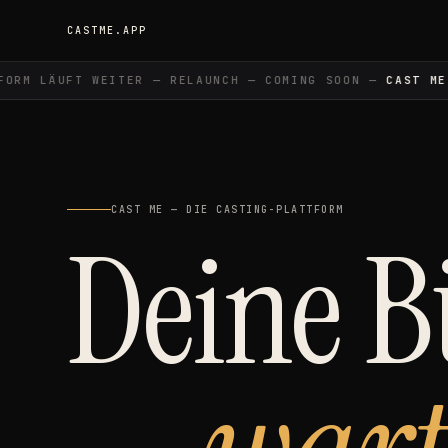
CASTME.APP
RM LÄUFT WEITER — RELAUNCH — COMING SOON —
CAST ME
—
CAST ME — DIE CASTING-PLATTFORM
Deine 