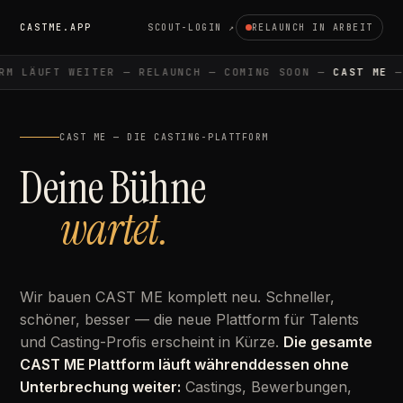
CASTME.APP
SCOUT-LOGIN ↗
RELAUNCH IN ARBEIT
M LÄUFT WEITER — RELAUNCH — COMING SOON —
CAST ME
— 
CAST ME — DIE CASTING-PLATTFORM
Deine Bühne
wartet.
Wir bauen CAST ME komplett neu. Schneller,
schöner, besser — die neue Plattform für Talents
und Casting-Profis erscheint in Kürze.
Die gesamte
CAST ME Plattform läuft währenddessen ohne
Unterbrechung weiter:
Castings, Bewerbungen,