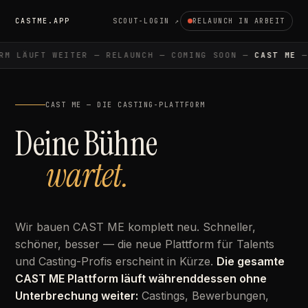
CASTME.APP
SCOUT-LOGIN ↗
RELAUNCH IN ARBEIT
M LÄUFT WEITER — RELAUNCH — COMING SOON —
CAST ME
— 
CAST ME — DIE CASTING-PLATTFORM
Deine Bühne
wartet.
Wir bauen CAST ME komplett neu. Schneller,
schöner, besser — die neue Plattform für Talents
und Casting-Profis erscheint in Kürze.
Die gesamte
CAST ME Plattform läuft währenddessen ohne
Unterbrechung weiter:
Castings, Bewerbungen,