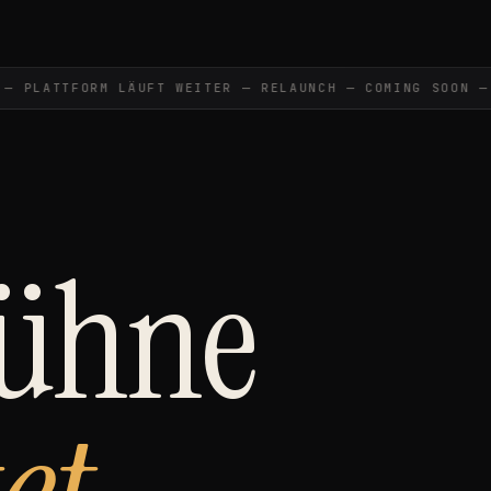
PLATTFORM LÄUFT WEITER — RELAUNCH — COMING SOON —
C
Bühne