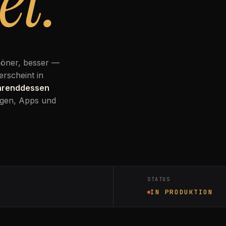
et.
höner, besser —
erscheint in
ährenddessen
gen, Apps und
STATUS
IN PRODUKTION