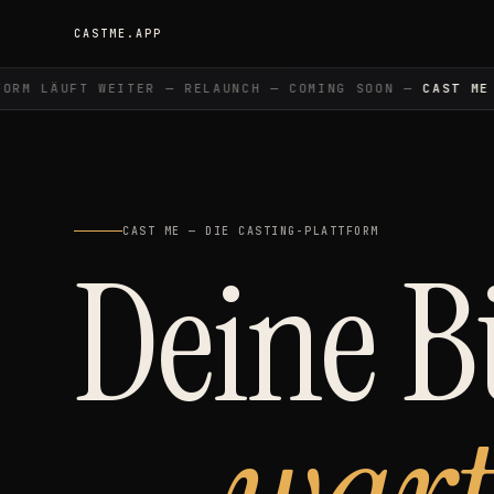
CASTME.APP
M LÄUFT WEITER — RELAUNCH — COMING SOON —
CAST ME
— 
CAST ME — DIE CASTING-PLATTFORM
Deine 