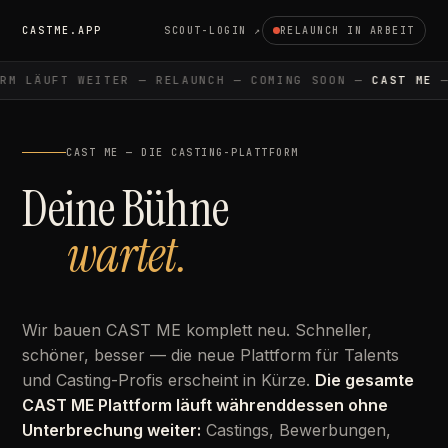
CASTME.APP
SCOUT-LOGIN ↗
RELAUNCH IN ARBEIT
M LÄUFT WEITER — RELAUNCH — COMING SOON —
CAST ME
— 
CAST ME — DIE CASTING-PLATTFORM
Deine Bühne
wartet.
Wir bauen CAST ME komplett neu. Schneller,
schöner, besser — die neue Plattform für Talents
und Casting-Profis erscheint in Kürze.
Die gesamte
CAST ME Plattform läuft währenddessen ohne
Unterbrechung weiter:
Castings, Bewerbungen,