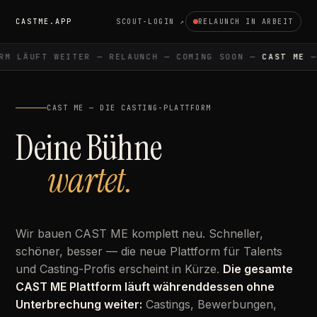
CASTME.APP
SCOUT-LOGIN ↗
RELAUNCH IN ARBEIT
M LÄUFT WEITER — RELAUNCH — COMING SOON —
CAST ME
— 
CAST ME — DIE CASTING-PLATTFORM
Deine Bühne
wartet.
Wir bauen CAST ME komplett neu. Schneller,
schöner, besser — die neue Plattform für Talents
und Casting-Profis erscheint in Kürze.
Die gesamte
CAST ME Plattform läuft währenddessen ohne
Unterbrechung weiter:
Castings, Bewerbungen,