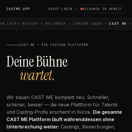
CASTME.APP
SCOUT-LOGIN ↗
RELAUNCH IN ARBEIT
M LÄUFT WEITER — RELAUNCH — COMING SOON —
CAST ME
— 
CAST ME — DIE CASTING-PLATTFORM
Deine Bühne
wartet.
Wir bauen CAST ME komplett neu. Schneller,
schöner, besser — die neue Plattform für Talents
und Casting-Profis erscheint in Kürze.
Die gesamte
CAST ME Plattform läuft währenddessen ohne
Unterbrechung weiter:
Castings, Bewerbungen,