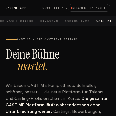
CASTME.APP
SCOUT-LOGIN ↗
RELAUNCH IN ARBEIT
M LÄUFT WEITER — RELAUNCH — COMING SOON —
CAST ME
— 
CAST ME — DIE CASTING-PLATTFORM
Deine Bühne
wartet.
Wir bauen CAST ME komplett neu. Schneller,
schöner, besser — die neue Plattform für Talents
und Casting-Profis erscheint in Kürze.
Die gesamte
CAST ME Plattform läuft währenddessen ohne
Unterbrechung weiter:
Castings, Bewerbungen,