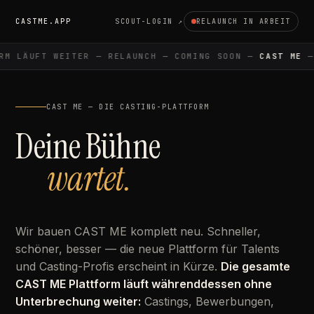
CASTME.APP
SCOUT-LOGIN ↗
RELAUNCH IN ARBEIT
M LÄUFT WEITER — RELAUNCH — COMING SOON —
CAST ME
— 
CAST ME — DIE CASTING-PLATTFORM
Deine Bühne
wartet.
Wir bauen CAST ME komplett neu. Schneller,
schöner, besser — die neue Plattform für Talents
und Casting-Profis erscheint in Kürze.
Die gesamte
CAST ME Plattform läuft währenddessen ohne
Unterbrechung weiter:
Castings, Bewerbungen,