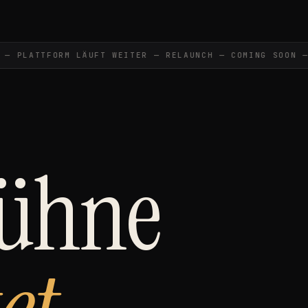
 PLATTFORM LÄUFT WEITER — RELAUNCH — COMING SOON —
Bühne