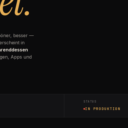
et.
höner, besser —
erscheint in
ährenddessen
gen, Apps und
STATUS
IN PRODUKTION