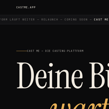
CASTME.APP
RM LÄUFT WEITER — RELAUNCH — COMING SOON —
CAST ME
—
CAST ME — DIE CASTING-PLATTFORM
Deine 