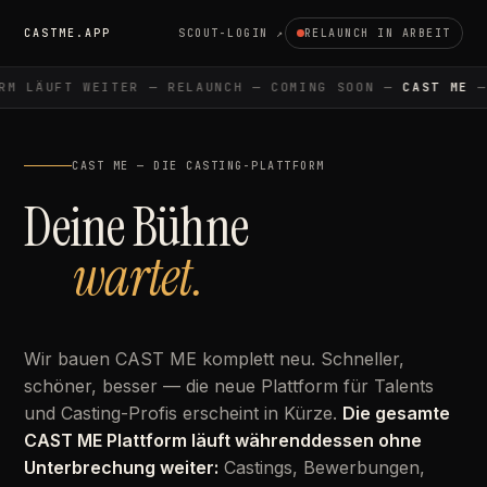
CASTME.APP
SCOUT-LOGIN ↗
RELAUNCH IN ARBEIT
M LÄUFT WEITER — RELAUNCH — COMING SOON —
CAST ME
— 
CAST ME — DIE CASTING-PLATTFORM
Deine Bühne
wartet.
Wir bauen CAST ME komplett neu. Schneller,
schöner, besser — die neue Plattform für Talents
und Casting-Profis erscheint in Kürze.
Die gesamte
CAST ME Plattform läuft währenddessen ohne
Unterbrechung weiter:
Castings, Bewerbungen,